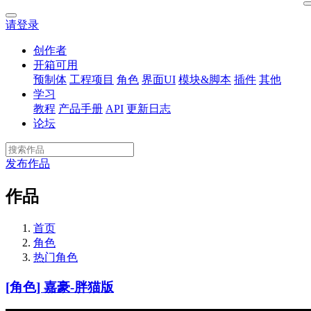
请登录
创作者
开箱可用
预制体
工程项目
角色
界面UI
模块&脚本
插件
其他
学习
教程
产品手册
API
更新日志
论坛
发布作品
作品
首页
角色
热门角色
[角色] 嘉豪-胖猫版