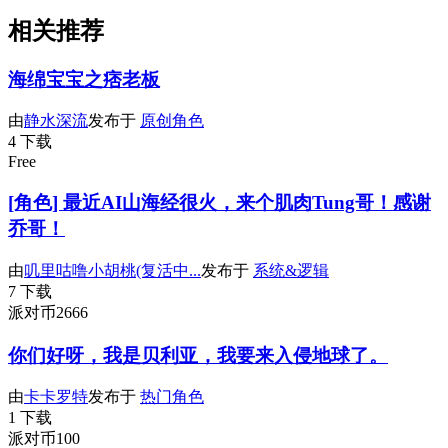
相关推荐
海绵宝宝之痞老板
由
静水深流
发布于
原创角色
4 下载
Free
[角色] 最近AI山海经很火，来个肌肉Tung哥！感谢
乔哥！
由
叽里咕噜小胡桃(复活中...
发布于
系统&逻辑
7 下载
派对币2666
你们好呀，我是贝利亚，我要来入侵地球了。
由
卡卡罗特
发布于
热门角色
1 下载
派对币100