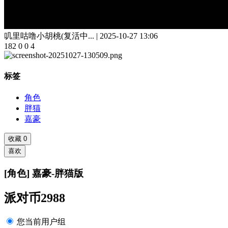
叽里咕噜小胡桃(复活中...
|
2025-10-27 13:06
182
0
0
4
标签
角色
胖猫
嘉豪
收藏
0
喜欢
[角色] 嘉豪-胖猫版
派对币2988
您当前用户组